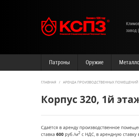
Климов
завод 
Патроны
Оружие
Металло
ГЛАВНАЯ
/
АРЕНДА ПРОИЗВОДСТВЕННЫХ ПОМЕЩЕНИЙ
Корпус 320, 1й эта
Сдаётся в аренду производственное поме
2
ставка
600
руб./м
с НДС, в арендную ставку