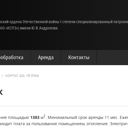
ский ордена Отечественной войны I степени специализированный патрон
(АО «КСПЗ») имени Ю.В.Андропова
обработка
Аренда
Контакты
/
КОРПУС 320, 1Й ЭТАЖ
ж
2
щение площадью
1383
м
. Минимальный срок аренды 11 мес. Еж
 входит плата за пользование помещением, отопление. Электри