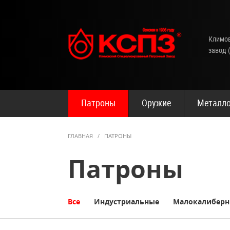
Климов
завод 
Патроны
Оружие
Металло
ГЛАВНАЯ
/
ПАТРОНЫ
Патроны
Все
Индустриальные
Малокалибер