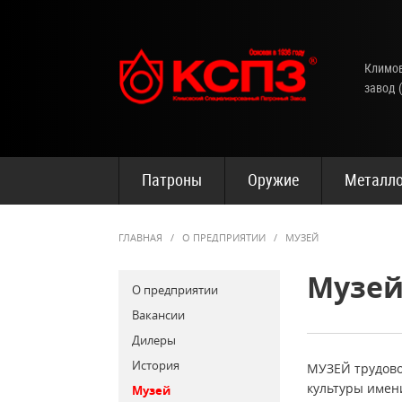
Климов
завод 
Патроны
Оружие
Металло
ГЛАВНАЯ
/
О ПРЕДПРИЯТИИ
/
МУЗЕЙ
Музе
О предприятии
Вакансии
Дилеры
История
МУЗЕЙ трудовой
культуры имен
Музей