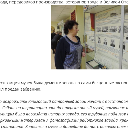
вода, передовиков производства, ветеранов труда и Великой О
кспозиция музея была демонтирована, а сами бесценные экспон
ыл предан забвению.
о возрождать Климовский патронный завод начали с восстановл
. Сейчас на территории завода открыт новый музей, памятник 
рупицам была воссоздана история завода, его трудовых подвигов
рхивными материалами, фотографиями работников завода, храни
сстановить. Хранятся в музее и дошедшие до нас с военных врем