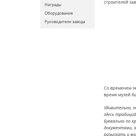
строителей за
Награды
Оборудование
Руководители завода
Со временем э
время музей б
Удивительно, н
здесь традиций
Буквально по к
документами, а
разыскать и во