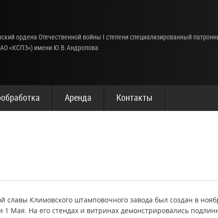
ский ордена Отечественной войны I степени специализированный патрон
(АО «КСПЗ») имени Ю.В.Андропова
обработка
Аренда
Контакты
й
 славы Климовского штамповочного завода был создан в ноябре
и 1 Мая. На его стендах и витринах демонстрировались подли