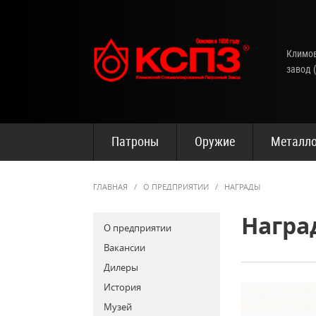
Климов
завод 
Патроны
Оружие
Металло
ГЛАВНАЯ
/
О ПРЕДПРИЯТИИ
/
НАГРАДЫ
Награ
О предприятии
Вакансии
Дилеры
История
Музей