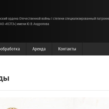
ский ордена Отечественной войны I степени специализированный патрон
(АО «КСПЗ») имени Ю.В.Андропова
обработка
Аренда
Контакты
ды