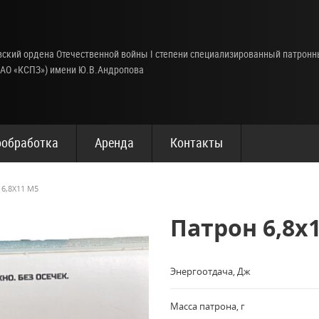
ский ордена Отечественной войны I степени специализированный патрон
(АО «КСПЗ») имени Ю.В.Андропова
обработка
Аренда
Контакты
6,8Х11 М5
Патрон 6,8х
Энергоотдача, Дж
Масса патрона, г