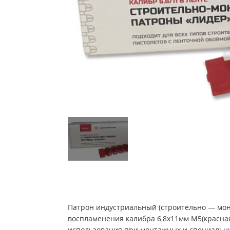
Патрон индустриальный (строительно — мон
воспламенения калибра 6,8х11мм М5(красная
использования при монтажных и специальны