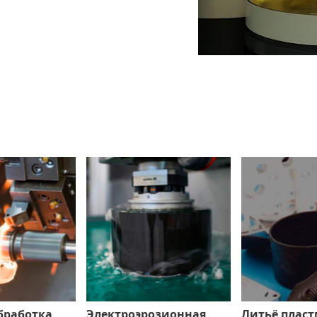
бработка
Электроэрозионная
Литьё пласт