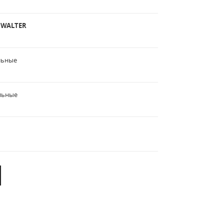
к
WALTER
льные
льные