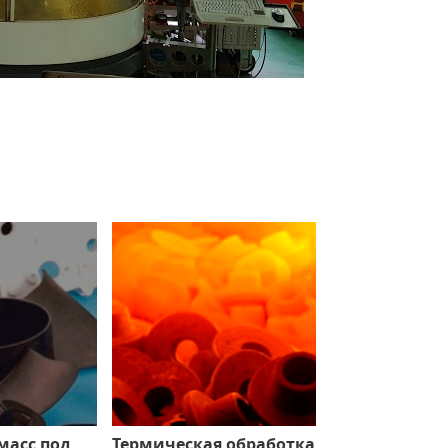
масс под
Термическая обработка