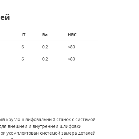
лей
IT
Ra
HRC
6
0,2
<80
6
0,2
<80
й кругло-шлифовальный станок с системой
для внешней и внутренней шлифовки
нок укомплектован системой замера деталей