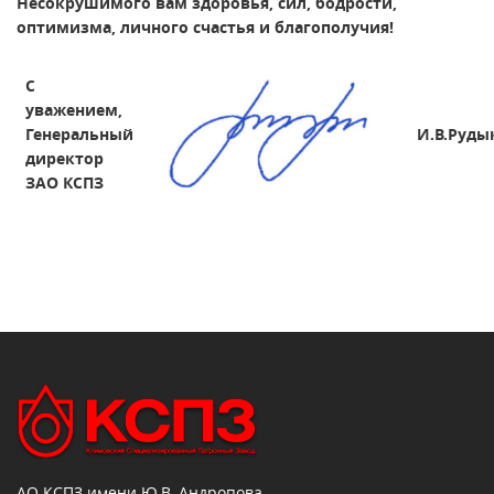
Несокрушимого вам здоровья, сил, бодрости,
оптимизма, личного счастья и благополучия!
С
уважением,
Генеральный
И.В.Руды
директор
ЗАО КСПЗ
АО КСПЗ имени Ю.В. Андропова