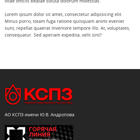
vitae officiis beatae soluta dolorum molestias.
Lorem ipsum dolor sit amet, consectetur adipisicing elit.
Minus porro, totam fuga ratione quisquam animi eveniet
sunt, repellat quaerat inventore tempore illo. At, voluptates,
consequatur. Sed aperiam expedita, velit sint?
АО КСПЗ имени Ю.В. Андропова