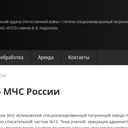
ский ордена Отечественной войны I степени специализированный патрон
(АО «КСПЗ») имени Ю.В.Андропова
обработка
Аренда
Контакты
ССИИ
5 МЧС России
рии ЗАО «Климовский специализированный патронный завод» п
о-спасательной частью №15. Тема учений: эвакуация админист
ны практические занятия по использованию средств пожароту