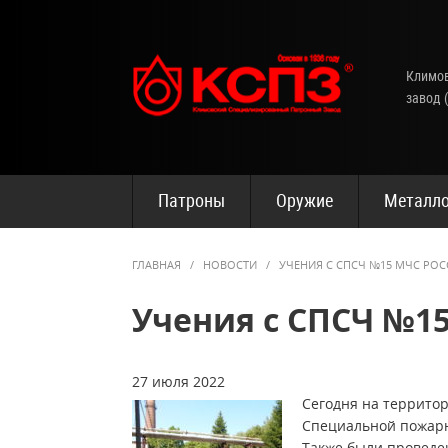
Климов
завод 
Патроны
Оружие
Металло
ГЛАВНАЯ
/
НОВОСТИ
/
УЧЕНИЯ С СПСЧ №15 МЧС РО
Учения с СПСЧ №1
27 июля 2022
Сегодня на террито
Специальной пожарн
Также были проведе